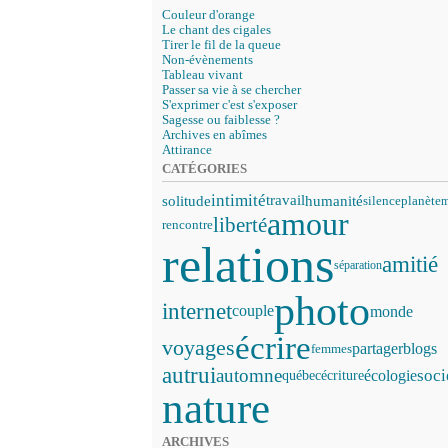
Couleur d'orange
Le chant des cigales
Tirer le fil de la queue
Non-évènements
Tableau vivant
Passer sa vie à se chercher
S'exprimer c'est s'exposer
Sagesse ou faiblesse ?
Archives en abîmes
Attirance
CATÉGORIES
intimité
solitude
travail
humanité
silence
planète
m
amour
liberté
rencontre
relations
amitié
séparation
photo
internet
couple
monde
écrire
voyages
partager
blogs
femmes
autrui
automne
soci
écologie
écriture
québec
nature
ARCHIVES