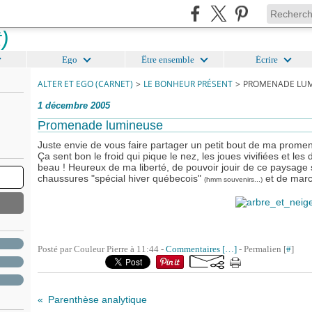
Ego
Être ensemble
Écrire
ALTER ET EGO (CARNET)
>
LE BONHEUR PRÉSENT
>
PROMENADE LU
1 décembre 2005
Promenade lumineuse
Juste envie de vous faire partager un petit bout de ma promen
Ça sent bon le froid qui pique le nez, les joues vivifiées et le
beau ! Heureux de ma liberté, de pouvoir jouir de ce paysage 
chaussures "spécial hiver québecois"
et de marc
(hmm souvenirs...)
Posté par Couleur Pierre à 11:44 -
Commentaires [
…
]
- Permalien [
#
]
Parenthèse analytique