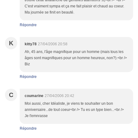
trouve cette avalanche de gentilles attentions :o)<br /> <br />
C'est vraiment sympa et ça me fait plaisir et chaud au coeur.
Ma journée se finit en beauté.
Répondre
K
kitty78
27/04/2006 20:58
Ah, 45 ans, l'âge magnifique pour un homme (mais tous les
âges sont magnifiques pour un homme heureux, non?).<br />
Biz
Répondre
C
coumarine
27/04/2006 20:42
Moi aussi, cher Idéaliste, je viens te souhaiter un bon
anniversaire...de tout coeur<br /> Tu es un type bien...<br />
Je t'emnrasse
Répondre