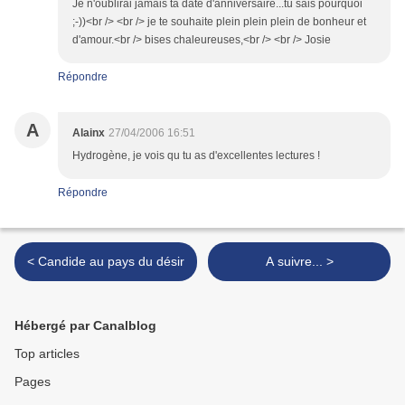
Je n'oublirai jamais ta date d'anniversaire...tu sais pourquoi
;-))<br /> <br /> je te souhaite plein plein plein de bonheur et
d'amour.<br /> bises chaleureuses,<br /> <br /> Josie
Répondre
A
Alainx
27/04/2006 16:51
Hydrogène, je vois qu tu as d'excellentes lectures !
Répondre
< Candide au pays du désir
A suivre... >
Hébergé par Canalblog
Top articles
Pages