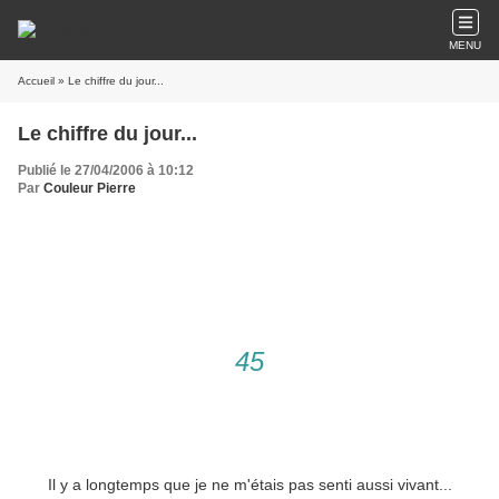
MENU
Accueil
» Le chiffre du jour...
Le chiffre du jour...
Publié le 27/04/2006 à 10:12
Par
Couleur Pierre
Aujourd'hui
j'ai
45
ans
Il y a longtemps que je ne m'étais pas senti aussi vivant...