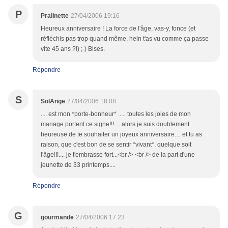
P
Pralinette
27/04/2006 19:16
Heureux anniversaire ! La force de l'âge, vas-y, fonce (et
réfléchis pas trop quand même, hein t'as vu comme ça passe
vite 45 ans ?!) ;-) Bises.
Répondre
S
SolAnge
27/04/2006 18:08
.... est mon *porte-bonheur* ..... toutes les joies de mon
mariage portent ce signe!!!.... alors je suis doublement
heureuse de te souhaiter un joyeux anniversaire.... et tu as
raison, que c'est bon de se sentir *vivant*, quelque soit
l'âge!!!.... je t'embrasse fort...<br /> <br /> de la part d'une
jeunette de 33 printemps....
Répondre
G
gourmande
27/04/2006 17:23