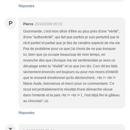
Répondre
P
Pierre
26/10/2006 05:53
Gourmande, c'est mon désir d'être au plus près d'une "vérité",
d'une "authenticité", qui fait que parfois je suis perturbé par le
récit partiel et partial que je fais de ceratins aspects de ma vie.
Pas de problème pour ce que j'ai choisi de ne pas évoquer
ici, bien que ça occupe beaucoup de mon temps, en
revanche dès que j'évoque ma vie sentimentale je sens ce
décalage entre la "réalité" et ce que j'en dis. Ceci dit les faits
sèchement énoncés ont toujours eu pour moi moins d'intérêt
que le ressenti émotionnel qu'ils déclenchent...<br /> <br />
Marie-Aude, bienvenue et merci pour ce commentaire. Ce
recul est probablement le résultat d'une démarche vécue
dans l'entente et la paix.<br /> <br /> t., l'est déjà fini le gâteau
au chocolat ! ;o)
Répondre