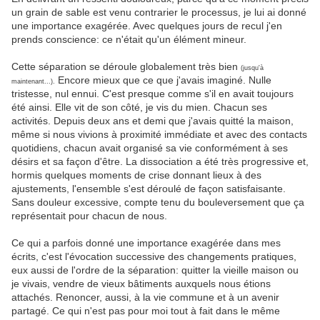
un grain de sable est venu contrarier le processus, je lui ai donné
une importance exagérée. Avec quelques jours de recul j'en
prends conscience: ce n'était qu'un élément mineur.
Cette séparation se déroule globalement très bien
(jusqu'à
Encore mieux que ce que j'avais imaginé. Nulle
maintenant...).
tristesse, nul ennui. C'est presque comme s'il en avait toujours
été ainsi. Elle vit de son côté, je vis du mien. Chacun ses
activités. Depuis deux ans et demi que j'avais quitté la maison,
même si nous vivions à proximité immédiate et avec des contacts
quotidiens, chacun avait organisé sa vie conformément à ses
désirs et sa façon d'être. La dissociation a été très progressive et,
hormis quelques moments de crise donnant lieux à des
ajustements, l'ensemble s'est déroulé de façon satisfaisante.
Sans douleur excessive, compte tenu du bouleversement que ça
représentait pour chacun de nous.
Ce qui a parfois donné une importance exagérée dans mes
écrits, c'est l'évocation successive des changements pratiques,
eux aussi de l'ordre de la séparation: quitter la vieille maison ou
je vivais, vendre de vieux bâtiments auxquels nous étions
attachés. Renoncer, aussi, à la vie commune et à un avenir
partagé. Ce qui n'est pas pour moi tout à fait dans le même