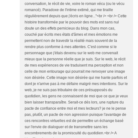
conversation, le récit de vie, voire le roman vécu (ou le vécu
romancé). Paradoxe de l'intime extimé, qui me tiraille
régulièrement depuis que j'écris en ligne..."<br /> <br /> Cette
histoire transformée par le pouvoir des mots est sans nul
doute un des effets pernicieux du blog. Dans mon cas,
couché par écrits mes états d'âmes et mes émotions me
permettent non de travestir la réalité mais souvent de la
rendre plus conforme à mes attentes. C'est comme si le
personnage que j'étais devenu sur le web me convenait
mieux que la personne réelle que je suis. Sur le web, le récit
de mes expériences de vie traduisent ma perception et non
celle de mon entourage qui pourrait me renvoyer une image
non désirée. Cette image non désirée qui me hante parfois et
dont je n'arrive pas à me défaire malgré mes intentions. Sur le
web, je ne suis pas tributaire de ces présupposés du
quotidien, les gens ne connaissent de moi que ce que je veux
bien laisser transparaître. Serait-ce dés lors, une rupture du
pacte de confiance entre moi et mes lecteurs? je ne le pense
pas, plutôt, un pacte de non agression puisque l'avantage de
ces rencontres virtuelles est de permettre un échange basé
sur l'envie de dialoguer et de transmettre sans les
encombrements de la promiscuité du quotidien.<br /> A