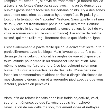
j'emploie et l'effet que j'ai envie de transmettre, je montre ma vie
à travers les fentes d'une palissade avec, mis en évidence, des
hublots grossissants focalisés sur certains points. Il y a des zones
totalement occultées, et d'autres hypertrophiées. Et puis il y a
toujours la tentation de "raconter" l'histoire. Sans qu'elle n'ait rien
de faux, elle est transformée par le pouvoir des mots. Écriture
hybride entre le journal personnel, la conversation, le récit de vie,
voire le roman vécu (ou le vécu romancé). Paradoxe de l'intime
extimé, qui me tiraille régulièrement depuis que j'écris en ligne...
C'est évidemment le pacte tacite qui noue écrivant et lecteur, tout
particulièrement avec les blogs. Mais j'avoue que parfois ça me
dérange d'être celui qui choisit les angles de vue et dispose de
toute latitude pour embellir ou dramatiser une situation. Moi-
même je peux me faire prendre à ce jeu, colorant selon mon
humeur du jour la subjective réalité des faits. D'une certaine
façon les commentaires m'aident parfois à élargir l'étroitesse de
mes champs d'énonciation et à reprendre pied avec ce que vous,
lecteurs, pouvez en percevoir.
Alors, afin de relater les faits dans leur froide objectivité, voici,
sobrement énoncé, ce que j'ai vécu depuis hier: achevé
l'évacuation de ma vielle maison, totalement vidée et nettoyée.