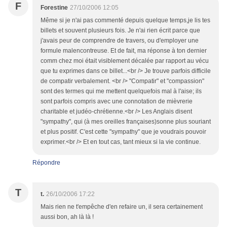
F
Forestine
27/10/2006 12:05
Même si je n'ai pas commenté depuis quelque temps,je lis tes
billets et souvent plusieurs fois. Je n'ai rien écrit parce que
j'avais peur de comprendre de travers, ou d'employer une
formule malencontreuse. Et de fait, ma réponse à ton dernier
comm chez moi était visiblement décalée par rapport au vécu
que tu exprimes dans ce billet...<br /> Je trouve parfois difficile
de compatir verbalement. <br /> "Compatir" et "compassion"
sont des termes qui me mettent quelquefois mal à l'aise; ils
sont parfois compris avec une connotation de mièvrerie
charitable et judéo-chrétienne.<br /> Les Anglais disent
"sympathy", qui (à mes oreilles françaises)sonne plus souriant
et plus positif. C'est cette "sympathy" que je voudrais pouvoir
exprimer.<br /> Et en tout cas, tant mieux si la vie continue.
Répondre
T
t.
26/10/2006 17:22
Mais rien ne t'empêche d'en refaire un, il sera certainement
aussi bon, ah là là !