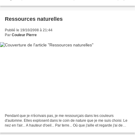
pris dans mes propres mots...
Ressources naturelles
Publié le 19/10/2008 à 21:44
Par
Couleur Pierre
Pendant que je n'écrivais pas, je me ressourçais dans les couleurs
d'automne. Elles explosent dans le coin de nature que je me suis choisi. Le
nez en l'air... A hauteur d'oeil... Par terre... Où que j'aille et regarde j'ai de
quoi me ravir les yeux.