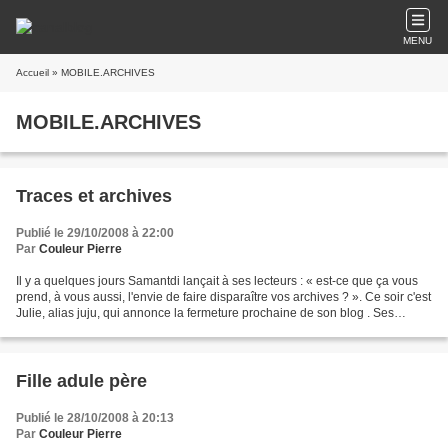
MENU
Accueil
» MOBILE.ARCHIVES
MOBILE.ARCHIVES
Traces et archives
Publié le 29/10/2008 à 22:00
Par
Couleur Pierre
Il y a quelques jours Samantdi lançait à ses lecteurs : « est-ce que ça vous
prend, à vous aussi, l'envie de faire disparaître vos archives ? ». Ce soir c'est
Julie, alias juju, qui annonce la fermeture prochaine de son blog . Ses
archives ont d'ores...
Fille adule père
Publié le 28/10/2008 à 20:13
Par
Couleur Pierre