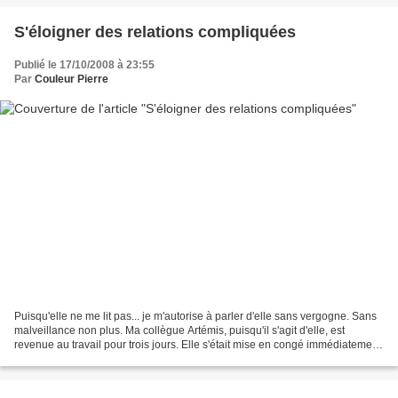
S'éloigner des relations compliquées
Publié le 17/10/2008 à 23:55
Par
Couleur Pierre
Puisqu'elle ne me lit pas... je m'autorise à parler d'elle sans vergogne. Sans
malveillance non plus. Ma collègue Artémis, puisqu'il s'agit d'elle, est
revenue au travail pour trois jours. Elle s'était mise en congé immédiatement
après que je lui ai manifesté,...